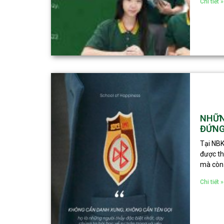
Chi tiết »
NHỮN
ĐỨNG
Tại NBK
được th
mà còn 
Chi tiết »