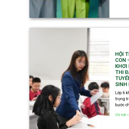
HỘI 
CON 
KHƠI 
THI Đ
TUYỂ
SINH 
Lớp 6 k
trọng t
bước ch
Chi tiết »