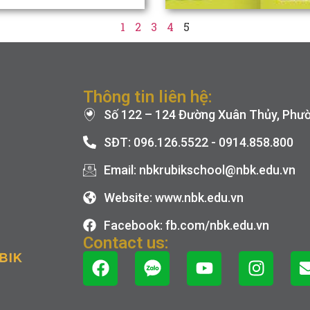
1
2
3
4
5
Thông tin liên hệ:
Số 122 – 124 Đường Xuân Thủy, Phườn
SĐT: 096.126.5522 - 0914.858.800
Email: nbkrubikschool@nbk.edu.vn
Website: www.nbk.edu.vn
Facebook: fb.com/nbk.edu.vn
Contact us: