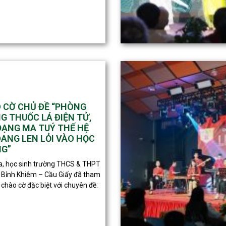
 CỜ CHỦ ĐỀ “PHÒNG
G THUỐC LÁ ĐIỆN TỬ,
DẠNG MA TUÝ THẾ HỆ
ĐANG LEN LỎI VÀO HỌC
G”
, học sinh trường THCS & THPT
Bỉnh Khiêm – Cầu Giấy đã tham
 chào cờ đặc biệt với chuyên đề: