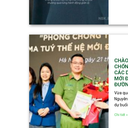
CHÀO
CHỐN
CÁC 
MỚI 
ĐƯỜN
Vừa qua
Nguyễn 
dự buổi
Chi tiết »