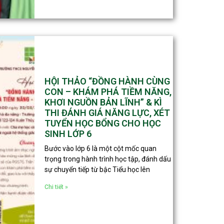
HỘI THẢO “ĐỒNG HÀNH CÙNG
CON – KHÁM PHÁ TIỀM NĂNG,
KHƠI NGUỒN BẢN LĨNH” & KÌ
THI ĐÁNH GIÁ NĂNG LỰC, XÉT
TUYỂN HỌC BỔNG CHO HỌC
SINH LỚP 6
Bước vào lớp 6 là một cột mốc quan
trọng trong hành trình học tập, đánh dấu
sự chuyển tiếp từ bậc Tiểu học lên
Chi tiết »