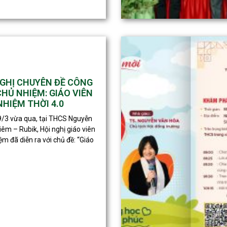
NGHỊ CHUYÊN ĐỀ CÔNG
HỦ NHIỆM: GIÁO VIÊN
HIỆM THỜI 4.0
/3 vừa qua, tại THCS Nguyễn
iêm – Rubik, Hội nghị giáo viên
ệm đã diễn ra với chủ đề: “Giáo