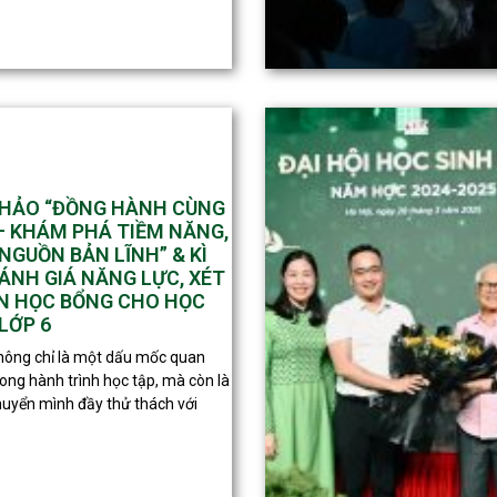
THẢO “ĐỒNG HÀNH CÙNG
– KHÁM PHÁ TIỀM NĂNG,
NGUỒN BẢN LĨNH” & KÌ
ÁNH GIÁ NĂNG LỰC, XÉT
N HỌC BỔNG CHO HỌC
LỚP 6
hông chỉ là một dấu mốc quan
rong hành trình học tập, mà còn là
uyển mình đầy thử thách với