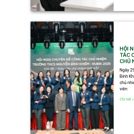
HỘI 
TÁC C
CHỦ N
Ngày 29
Bỉnh Kh
chủ nhi
viên
Chi tiết »