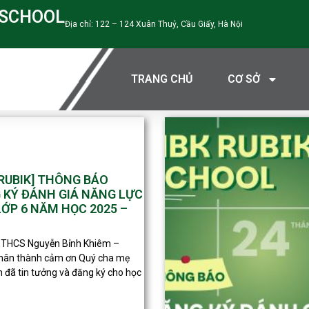
 SCHOOL
Địa chỉ: 122 – 124 Xuân Thuỷ, Cầu Giấy, Hà Nội
TRANG CHỦ
CƠ SỞ
 RUBIK] THÔNG BÁO
 KÝ ĐÁNH GIÁ NĂNG LỰC
LỚP 6 NĂM HỌC 2025 –
 THCS Nguyễn Bỉnh Khiêm –
chân thành cảm ơn Quý cha mẹ
h đã tin tưởng và đăng ký cho học