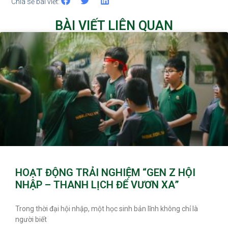
Chia sẻ bài viết:
BÀI VIẾT LIÊN QUAN
HOẠT ĐỘNG TRẢI NGHIỆM “GEN Z HỘI
NHẬP – THANH LỊCH ĐỂ VƯƠN XA”
Trong thời đại hội nhập, một học sinh bản lĩnh không chỉ là
người biết