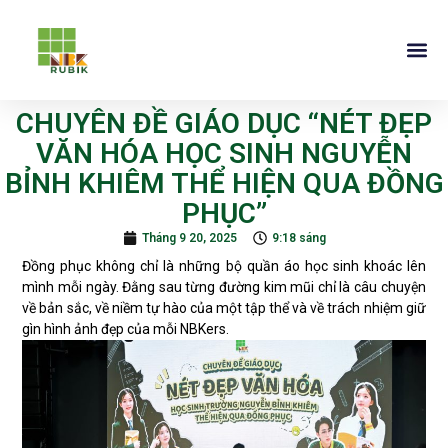
CHUYÊN ĐỀ GIÁO DỤC “NÉT ĐẸP
VĂN HÓA HỌC SINH NGUYỄN
BỈNH KHIÊM THỂ HIỆN QUA ĐỒNG
PHỤC”
Tháng 9 20, 2025
9:18 sáng
Đồng phục không chỉ là những bộ quần áo học sinh khoác lên
mình mỗi ngày. Đằng sau từng đường kim mũi chỉ là câu chuyện
về bản sắc, về niềm tự hào của một tập thể và về trách nhiệm giữ
gìn hình ảnh đẹp của mỗi NBKers.