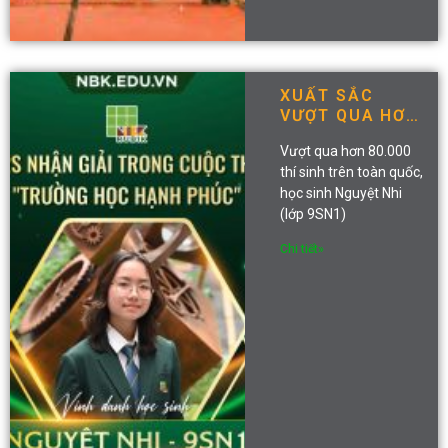
XUẤT SẮC
VƯỢT QUA HƠN
80.000 THÍ
Vượt qua hơn 80.000
SINH – NBKERS
thí sinh trên toàn quốc,
ĐẠT GIẢI CAO
học sinh Nguyệt Nhi
TẠI CUỘC THI
VIẾT “TRƯỜNG
(lớp 9SN1)
HỌC HẠNH
Chi tiết»
PHÚC”