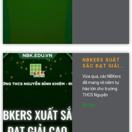
NBKERS XUẤT
SẮC ĐẠT GIẢI
CAO TẠI CUỘC
Vừa qua, các NBKers
THI ASMO 2024
đã mang về niềm tự
hào lớn cho trường
THCS Nguyễn
Chi tiết»