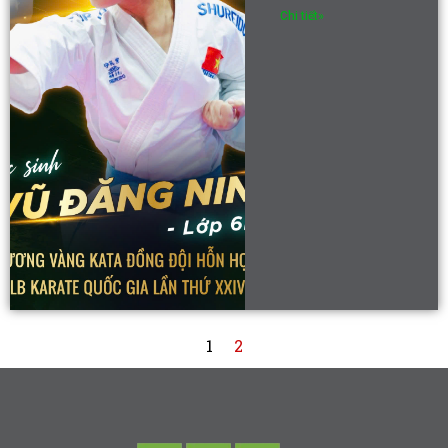
Chi tiết»
1
2