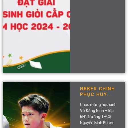
NBKER CHINH
PHỤC HUY
CHƯƠNG VÀNG
Chúc mừng học sinh
TẠI GIẢI VÔ
Vũ Đăng Ninh – lớp
ĐỊCH CÁC CLB
6N1 trường THCS
KARATE QUỐC
GIA
Nguyễn Bỉnh Khiêm