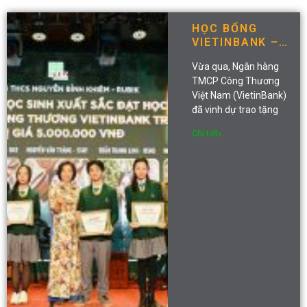
HỌC BỔNG
VIETINBANK –
HÀNH TRÌNH
Vừa qua, Ngân hàng
CHINH PHỤC
TMCP Công Thương
TRI THỨC
Việt Nam (VietinBank)
đã vinh dự trao tặng
Chi tiết»