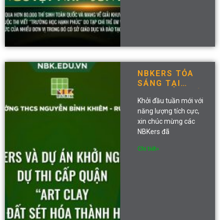
NBKERS TỎA
SÁNG TẠI
CUỘC THI KHỞI
Khởi đầu tuần mới với
NGHIỆP CẤP
năng lượng tích cực,
QUẬN VỚI DỰ
xin chúc mừng các
ÁN “ART CLAY-
NƠI ĐẤT SÉT
NBKers đã
HÓA THÀNH
Chi tiết»
HOA”