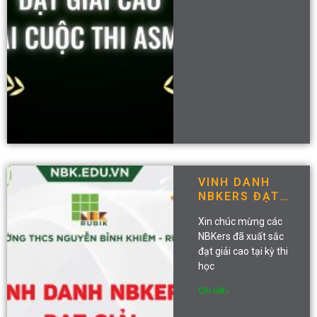
VINH DANH
NBKERS ĐẠT
GIẢI HỌC SINH
Xin chúc mừng các
GIỎI CẤP QUẬN
NBKers đã xuất sắc
NĂM HỌC
đạt giải cao tại kỳ thi
2024-2025
học
Chi tiết»