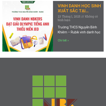
VINH DANH HỌC SINH
XUẤT SẮC TẠI
OLYMPIC TIẾNG ANH
23 Tháng 1, 2025
Không có
bình luận
THIẾU NIÊN JEO 2024-
2025
Trường THCS Nguyễn Bỉnh
Khiêm – Rubik vinh danh học
Chi tiết »