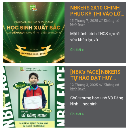
NBKERS 2K10 CHINH
PHỤC KỲ THI VÀO LỚP
10 VỚI ĐIỂM SỐ ẤN
15 Tháng 7, 2025
Không có
bình luận
TƯỢNG
Một hành trình THCS rực rỡ
vừa khép lại, và
Chi tiết »
[NBK’s FACE] NBKERS
TỰ HÀO ĐẠT HUY
CHƯƠNG VÀNG GIẢI
12 Tháng 3, 2025
Không có
bình luận
VÔ ĐỊCH KARATE KHU
VỰC MIỀN BẮC
Chúc mừng học sinh Vũ Đăng
Ninh – học sinh
Chi tiết »